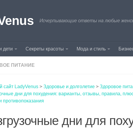
Venus
Исчерпывающие ответы на любые женски
и дети
Секреты красоты
Мода и стиль
Бизнес
ВОЕ ПИТАНИЕ
й сайт LadyVenus
>
Здоровье и долголетие
>
Здоровое пит
очные дни для похудения: варианты, отзывы, правила, плю
и противопоказания
згрузочные дни для пох