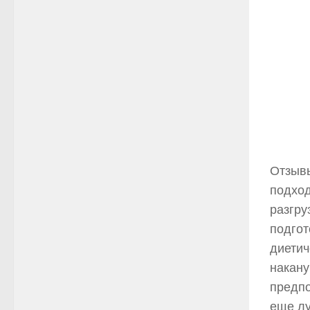
Отзывы
подход
разгру
подгот
диетич
накану
предпо
еще лу