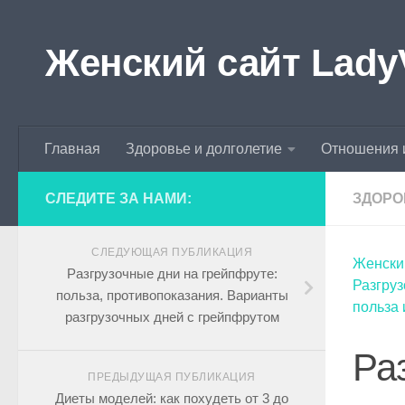
Skip to content
Женский сайт Lady
Главная
Здоровье и долголетие
Отношения 
СЛЕДИТЕ ЗА НАМИ:
ЗДОРО
СЛЕДУЮЩАЯ ПУБЛИКАЦИЯ
Женски
Разгрузочные дни на грейпфруте:
Разгруз
польза, противопоказания. Варианты
польза 
разгрузочных дней с грейпфрутом
Ра
ПРЕДЫДУЩАЯ ПУБЛИКАЦИЯ
Диеты моделей: как похудеть от 3 до