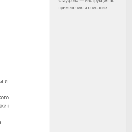
«Тауфон» — инструкция по
применению и описание
ты и
кого
ужин
а