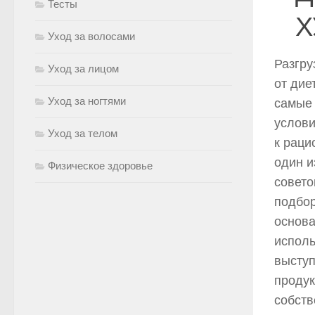
Тесты
Х
Уход за волосами
Разгру
Уход за лицом
от дие
Уход за ногтями
самые 
услови
Уход за телом
к раци
один и
Физическое здоровье
совето
подбор
основа
исполь
выступ
продук
собств