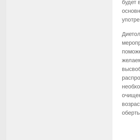
будет 
основн
употре
Диетол
меропр
поможе
желаем
высвоб
распро
необхо
очищен
возрас
оберты