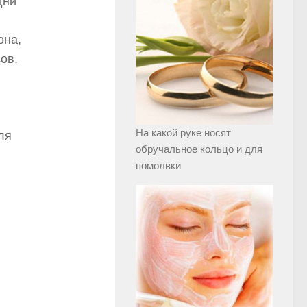
дни
она,
ов.
На какой руке носят
ля
обручальное кольцо и для
помолвки