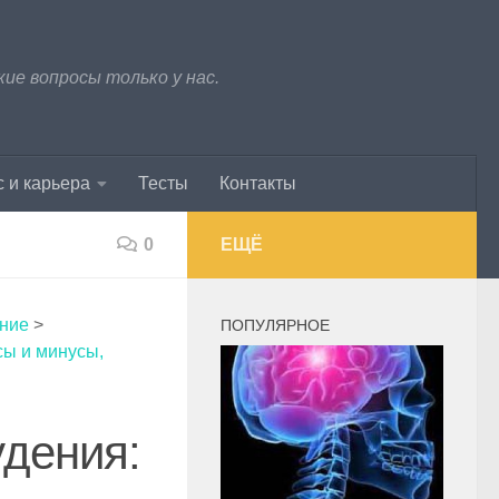
е вопросы только у нас.
 и карьера
Тесты
Контакты
0
ЕЩЁ
ание
>
ПОПУЛЯРНОЕ
сы и минусы,
удения: