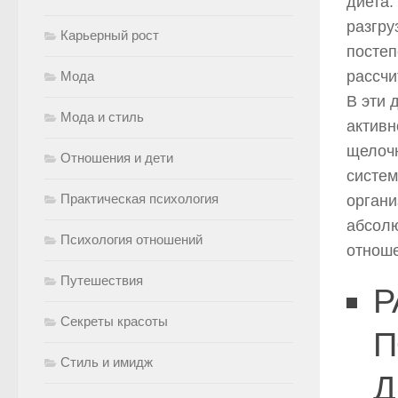
диета.
разгру
Карьерный рост
постеп
рассчи
Мода
В эти 
Мода и стиль
активн
щелочн
Отношения и дети
систем
Практическая психология
органи
абсолю
Психология отношений
отнош
Путешествия
Р
Секреты красоты
П
Стиль и имидж
Д