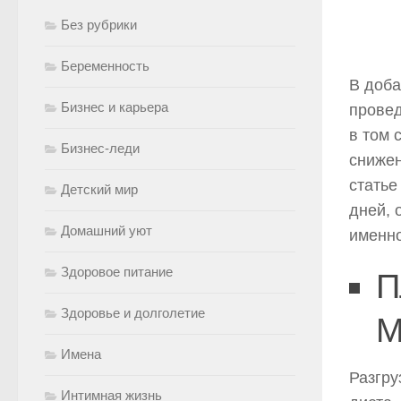
Без рубрики
Беременность
В доба
Бизнес и карьера
провед
в том 
Бизнес-леди
снижен
статье
Детский мир
дней, 
Домашний уют
именно
Здоровое питание
П
Здоровье и долголетие
М
Имена
Разгру
Интимная жизнь