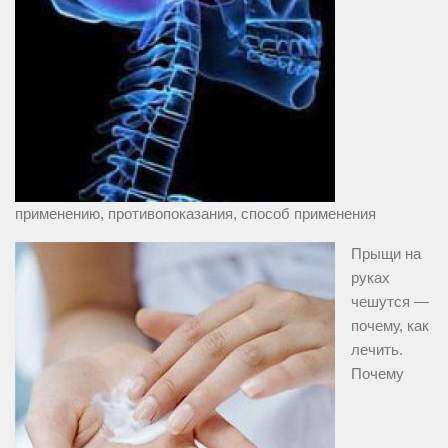
применению, противопоказания, способ применения
Прыщи на
руках
чешутся —
почему, как
лечить.
Почему