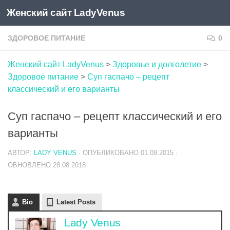
Женский сайт LadyVenus
Skip to content
ЗДОРОВОЕ ПИТАНИЕ
0
Женский сайт LadyVenus
>
Здоровье и долголетие
>
Здоровое питание
>
Суп гаспачо – рецепт
классический и его варианты
Суп гаспачо – рецепт классический и его
варианты
АВТОР:
LADY VENUS
· ОПУБЛИКОВАНО
01.09.2015
·
ОБНОВЛЕНО
28.08.2018
Bio
Latest Posts
Lady Venus