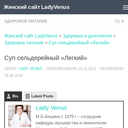
Женский сайт LadyVenus
Skip to content
ЗДОРОВОЕ ПИТАНИЕ
0
Женский сайт LadyVenus
>
Здоровье и долголетие
>
Здоровое питание
>
Суп сельдерейный «Легкий»
Суп сельдерейный «Легкий»
АВТОР:
LADY VENUS
· ОПУБЛИКОВАНО
24.11.2012
· ОБНОВЛЕНО
28.08.2018
Bio
Latest Posts
Lady Venus
М.Б.Аншина с 1978 г – сотрудник
кафедры акушерства и гинекологии