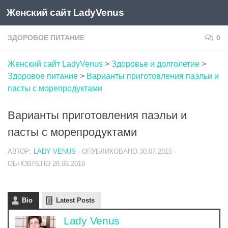
Женский сайт LadyVenus
Skip to content
ЗДОРОВОЕ ПИТАНИЕ
0
Женский сайт LadyVenus
>
Здоровье и долголетие
>
Здоровое питание
>
Варианты приготовления паэльи и
пасты с морепродуктами
Варианты приготовления паэльи и
пасты с морепродуктами
АВТОР:
LADY VENUS
· ОПУБЛИКОВАНО
30.07.2015
·
ОБНОВЛЕНО
28.08.2018
Bio
Latest Posts
Lady Venus