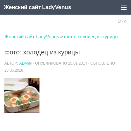
Женский сайт LadyVenus
Skip to content
0
Женский сайт LadyVenus
>
фото: холодец из курицы
фото: холодец из курицы
АВТОР:
ADMIN
· ОПУБЛИКОВАНО
15.01.2014
· ОБНОВЛЕНО
23.06.2018