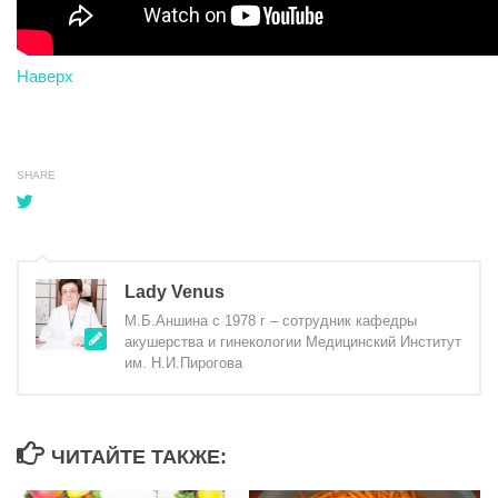
Наверх
SHARE
Lady Venus
М.Б.Аншина с 1978 г – сотрудник кафедры
акушерства и гинекологии Медицинский Институт
им. Н.И.Пирогова
ЧИТАЙТЕ ТАКЖЕ: