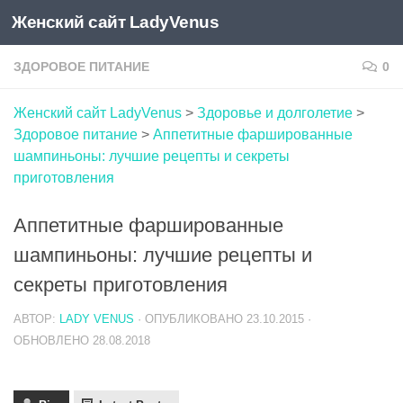
Женский сайт LadyVenus
Skip to content
ЗДОРОВОЕ ПИТАНИЕ
0
Женский сайт LadyVenus
>
Здоровье и долголетие
>
Здоровое питание
>
Аппетитные фаршированные
шампиньоны: лучшие рецепты и секреты
приготовления
Аппетитные фаршированные
шампиньоны: лучшие рецепты и
секреты приготовления
АВТОР:
LADY VENUS
· ОПУБЛИКОВАНО
23.10.2015
·
ОБНОВЛЕНО
28.08.2018