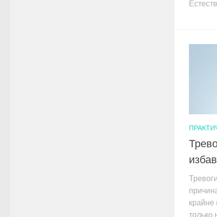
Естеств
ПРАКТИ
Трево
избав
Тревог
причина
крайне 
только 