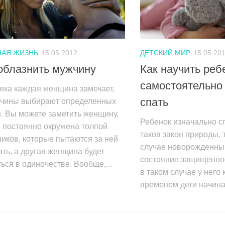
АЯ ЖИЗНЬ
15.05.2012
ДЕТСКИЙ МИР
15.05.20
облазнить мужчину
Как научить реб
самостоятельно
яка каждая женщина замечает,
спать
жчины выбирают определенных
. Вы можете заметить женщину,
Ребенок изначально с
 постоянно окружена толпой
таков закон природы, т
иков, которые пытаются за ней
случае новорожденны
ть, а другая женщина будет
состояние защищеннос
ься в одиночестве. Вообще,...
в таком случае у него 
временем дети начинаю