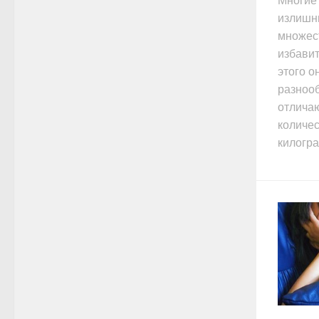
Многие
излишн
множест
избавит
этого 
разнооб
отлича
количе
килогра