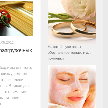
0
.05.2012
На какой руке носят
разгрузочных
обручальное кольцо и для
помолвки
бходимы для того,
ганизму немного
 от накопления
нов. В такие дни
ного внимание
м питания,
...