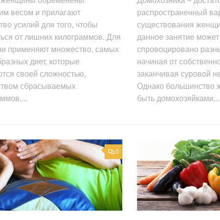
 женщины обременены
Домохозяйка – достат
им весом и прилагают
распространенный ва
во усилий для того, чтобы
существования женщи
ься от лишних килограммов. Для
данное занятие может
они применяют множество, самых
спровоцировано разн
разных диет, которые
начиная от собственн
ются своей сложностью,
заканчивая суровой н
ством сбрасываемых
Однако большинство 
ммов,...
быть домохозяйками...
0