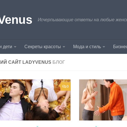
Venus
Исчерпывающие ответы на любые женски
и дети
Секреты красоты
Мода и стиль
Бизнес
ИЙ САЙТ LADYVENUS
БЛОГ
0