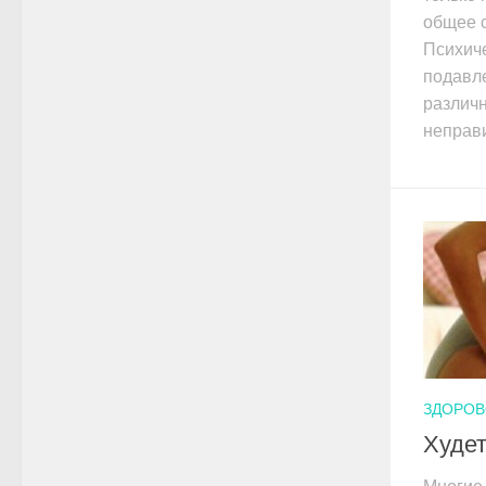
общее с
Психиче
подавл
различ
неправи
ЗДОРОВ
Худет