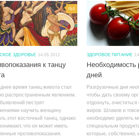
0
СКОЕ ЗДОРОВЬЕ
14.05.2012
ЗДОРОВОЕ ПИТАНИЕ
14
вопоказания к танцу
Необходимость 
та
дней
днее время танец живота стал
Разгрузочные дни нео
но распространенным явлением.
чтобы дать своему ор
объявлений пестрят
отдохнуть, очиститься
жениями научить женщину
жиров. Шлаков и токси
ть этот восточный танец, однако
необходимо уделять м
понимают, что он может иметь
специальным продукта
ленные противопоказания.
которые, собственно, и