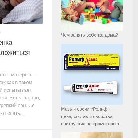
12
Чем занять ребенка дома?
енка
 ложиться
пит с матерью –
ак как в таком
й испытывает
ти. Естественно,
крепкий сон. Со
Мазь и свечи «Релиф» –
т спать...
цена, состав и свойства,
инструкция по применению