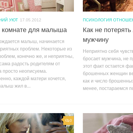
НИЙ УЮТ
17.05.2012
ПСИХОЛОГИЯ ОТНОШЕ
в комнате для малыша
Как не потерять
мужчину
рождается малыш, начинается
приятных проблем. Некоторые из
Неприятно себя чувств
роблем, конечно же, и неприятны,
бросает мужчина, не 
сама радость родителям от
этот факт остается фа
 просто неописуема.
брошенных женщин ве
енно, каждой матери хочется,
как и число брошенны
алыш жил в...
менее, постараемся по
0