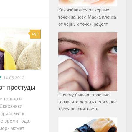
Как избавится от черных
точек на носу. Маска пленка
от черных точек, рецепт
0
Е
14.05.2012
от простуды
Почему бывают красные
е только в
глаза, что делать если у вас
Сквозняки,
такая неприятность
приводит к
е время года.
морк может