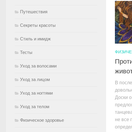
Путешествия
Секреты красоты
Стиль и имидж
ФИЗИЧЕ
Тесты
Проти
Уход за волосами
живо
Уход за лицом
В после
доволь
Уход за ногтями
Доски 
предло
Уход за телом
танцева
не все 
Физическое здоровье
опреде