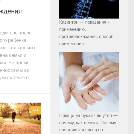
12
ождения
Кавинтон — показания к
применению,
одитель после
противопоказания, способ
ого ребенка
применения
зис, связанный с
ена семьи и
ми. Во время
нности мы во
умываемся о...
0
Прыщи на руках чешутся —
почему, как лечить. Почему
появляются прыщ на