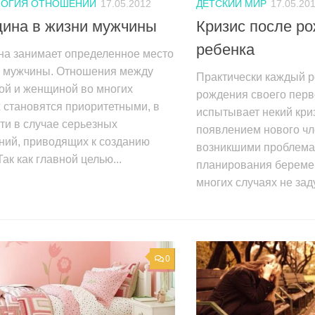
ЛОГИЯ ОТНОШЕНИЙ
17.05.2012
ДЕТСКИЙ МИР
17.05.20
ина в жизни мужчины
Кризис после р
ребенка
а занимает определенное место
и мужчины. Отношения между
Практически каждый р
ой и женщиной во многих
рождения своего перв
 становятся приоритетными, в
испытывает некий кри
ти в случае серьезных
появлением нового чл
ний, приводящих к созданию
возникшими проблема
Так как главной целью...
планирования береме
многих случаях не зад
0