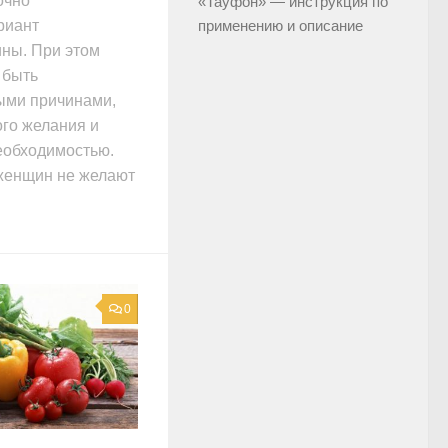
очно
«Тауфон» — инструкция по
риант
применению и описание
ны. При этом
 быть
ыми причинами,
ого желания и
еобходимостью.
женщин не желают
0