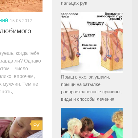
пальцах рук
НИЙ
15.05.2012
 любимого
уешь, когда тебя
правда ли? Однако
ктом – число
лико, впрочем,
Прыщ в ухе, за ушами,
х мужчин. Тем не
прыщи на затылке:
нять,...
распространенные причины,
виды и способы лечения
0