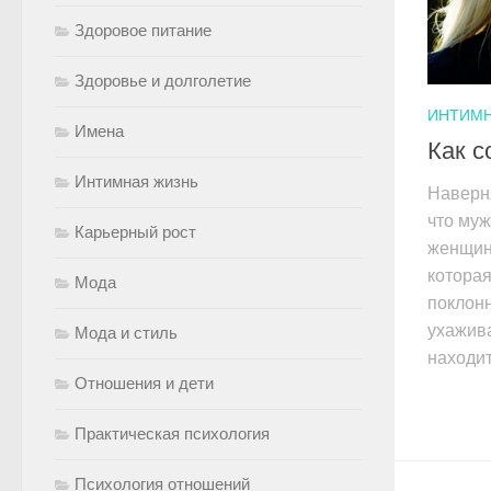
Здоровое питание
Здоровье и долголетие
ИНТИМН
Имена
Как с
Интимная жизнь
Наверн
что му
Карьерный рост
женщин
которая
Мода
поклонн
ухажива
Мода и стиль
находит
Отношения и дети
Практическая психология
Психология отношений