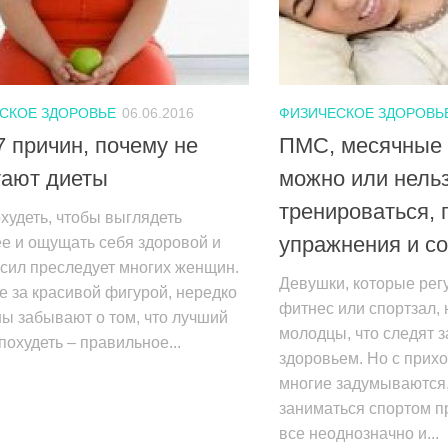
СКОЕ ЗДОРОВЬЕ
06.06.2016
ФИЗИЧЕСКОЕ ЗДОРОВЬ
 причин, почему не
ПМС, месячные 
тают диеты
можно или нель
тренироваться,
худеть, чтобы выглядеть
упражнения и с
е и ощущать себя здоровой и
сил преследует многих женщин.
Девушки, которые ре
е за красивой фигурой, нередко
фитнес или спортзал,
ы забывают о том, что лучший
молодцы, что следят з
похудеть – правильное...
здоровьем. Но с прих
многие задумываются,
заниматься спортом п
все неоднозначно и...