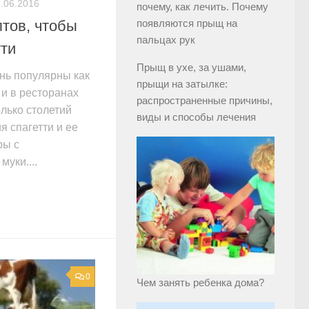
.06.2016
почему, как лечить. Почему
тов, чтобы
появляются прыщ на
пальцах рук
тти
Прыщ в ухе, за ушами,
ень популярны как
прыщи на затылке:
 и в ресторанах
распространенные причины,
лько столетий
виды и способы лечения
я спагетти и ее
ры с
муки....
0
Чем занять ребенка дома?