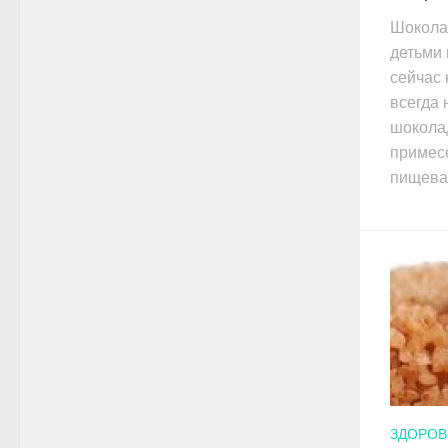
Шокола
детьми 
сейчас 
всегда
шоколад
примесе
пищевар
ЗДОРОВ