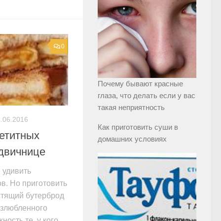
0
Почему бывают красные
глаза, что делать если у вас
такая неприятность
.06.2016
Как приготовить суши в
петитных
домашних условиях
ндвичнице
 удивить
в. Но приготовить
стящий бутерброд
излюбленного
ность те, у кого