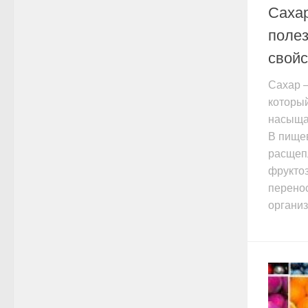
Сахар
поле
свойс
Сахар –
который
насыщае
В пище
расщеп
фруктоз
перено
организм