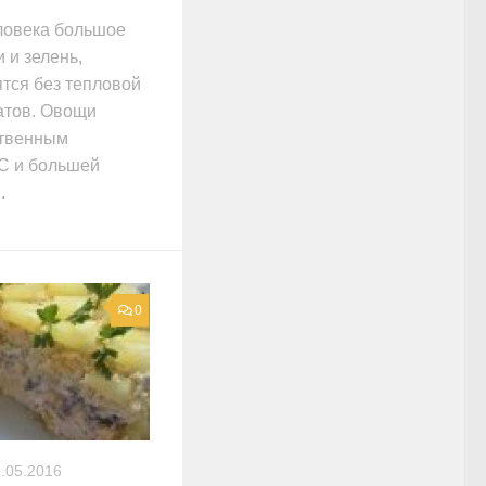
ловека большое
 и зелень,
ятся без тепловой
латов. Овощи
ственным
С и большей
.
0
.05.2016