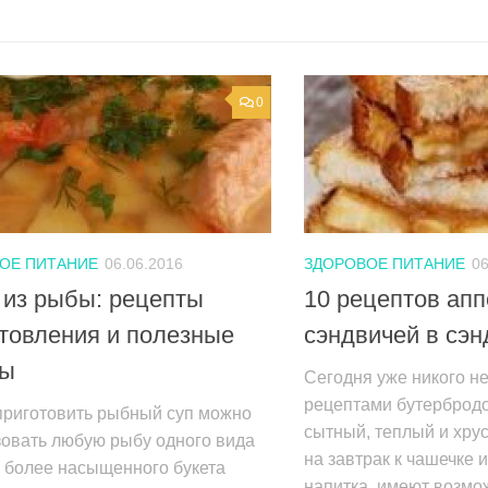
0
ОЕ ПИТАНИЕ
06.06.2016
ЗДОРОВОЕ ПИТАНИЕ
06
 из рыбы: рецепты
10 рецептов ап
товления и полезные
сэндвичей в сэ
ты
Сегодня уже никого не
рецептами бутербродо
приготовить рыбный суп можно
сытный, теплый и хру
зовать любую рыбу одного вида
на завтрак к чашечке 
 более насыщенного букета
напитка, имеют возмож