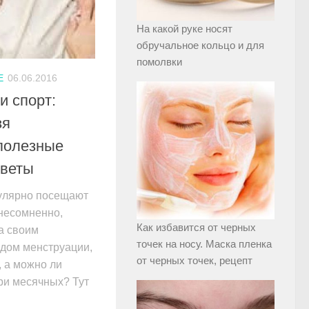
На какой руке носят
обручальное кольцо и для
помолвки
Е
06.06.2016
и спорт:
зя
 полезные
оветы
гулярно посещают
 несомненно,
Как избавится от черных
а своим
точек на носу. Маска пленка
одом менструации,
от черных точек, рецепт
 а можно ли
ри месячных? Тут