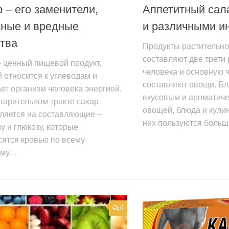
 – его заменители,
Аппетитный сал
зные и вредные
и различными и
тва
Продукты растительн
составляют две трети
 ценный пищевой продукт,
человека и основную ч
 относится к углеводам и
составляют овощи. Б
т организм человека энергией.
вкусовым и ароматиче
варительном тракте сахар
овощей, блюда и кули
ляется на составляющие –
них пользуются больши
у и глюкозу, которые
сятся кровью по всему
у....
0