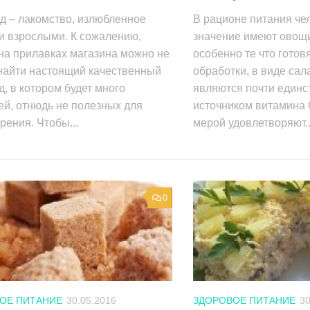
д – лакомство, излюбленное
В рационе питания че
и взрослыми. К сожалению,
значение имеют овощи
на прилавках магазина можно не
особенно те что готов
 найти настоящий качественный
обработки, в виде са
, в котором будет много
являются почти един
й, отнюдь не полезных для
источником витамина 
ения. Чтобы...
мерой удовлетворяют..
0
ОЕ ПИТАНИЕ
30.05.2016
ЗДОРОВОЕ ПИТАНИЕ
30