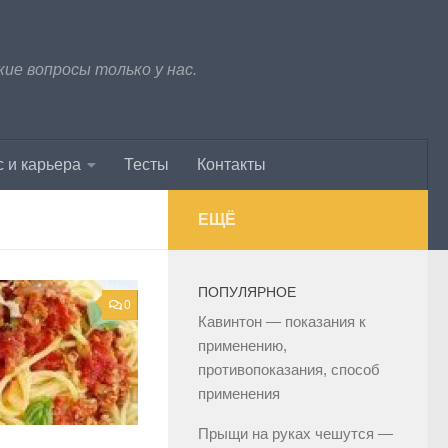
е вопросы только у нас.
 и карьера
Тесты
Контакты
ЕЩЁ
ПОПУЛЯРНОЕ
0
Кавинтон — показания к
применению,
противопоказания, способ
применения
Прыщи на руках чешутся —