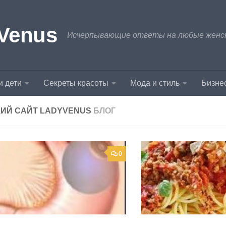
Venus
Исчерпывающие ответы на любые женски
и дети
Секреты красоты
Мода и стиль
Бизнес
ИЙ САЙТ LADYVENUS
БЛОГ
0