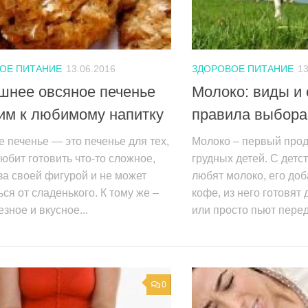
ОЕ ПИТАНИЕ
13.06.2016
ЗДОРОВОЕ ПИТАНИЕ
13
шнее овсяное печенье
Молоко: виды и 
им к любимому напитку
правила выбора
 печенье — это печенье для тех,
Молоко – первый прод
любит готовить что-то сложное,
грудных детей. С детс
за своей фигурой и не может
любят молоко, его доб
ься от сладенького. К тому же –
кофе, из него готовят
езное и вкусное...
или просто пьют перед 
0