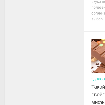
вкуса н
полезен
органи
выбор..
ЗДОРОВ
Такой
свойс
миф