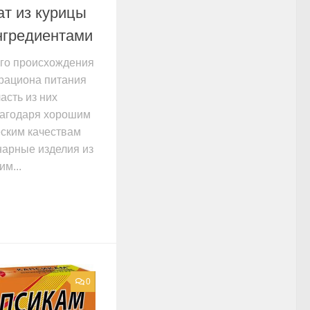
ат из курицы
нгредиентами
ого происхождения
 рациона питания
асть из них
лагодаря хорошим
ским качествам
нарные изделия из
м...
0