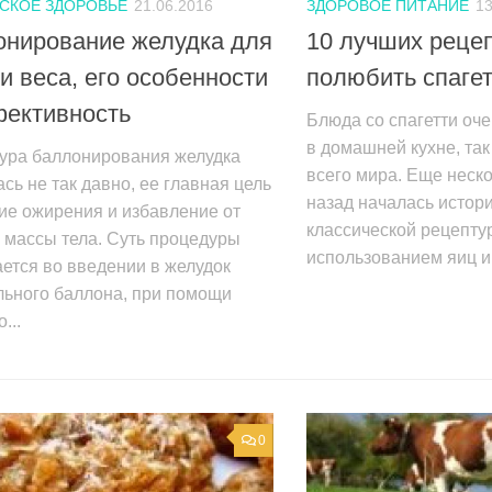
СКОЕ ЗДОРОВЬЕ
21.06.2016
ЗДОРОВОЕ ПИТАНИЕ
13
онирование желудка для
10 лучших рецеп
и веса, его особенности
полюбить спаге
фективность
Блюда со спагетти оч
в домашней кухне, так
ура баллонирования желудка
всего мира. Еще неско
сь не так давно, ее главная цель
назад началась истори
ие ожирения и избавление от
классической рецепту
 массы тела. Суть процедуры
использованием яиц и 
ется во введении в желудок
льного баллона, при помощи
...
0