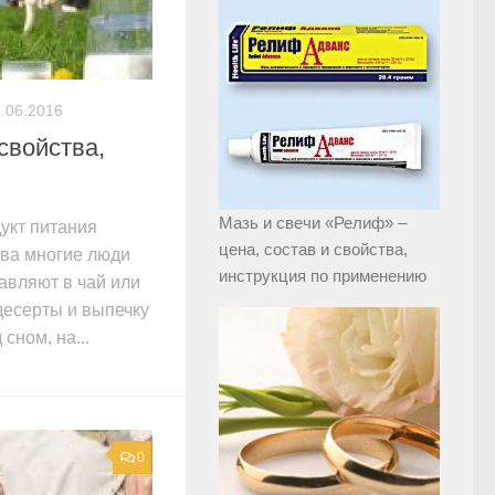
.06.2016
свойства,
Мазь и свечи «Релиф» –
укт питания
цена, состав и свойства,
тва многие люди
инструкция по применению
авляют в чай или
 десерты и выпечку
сном, на...
0