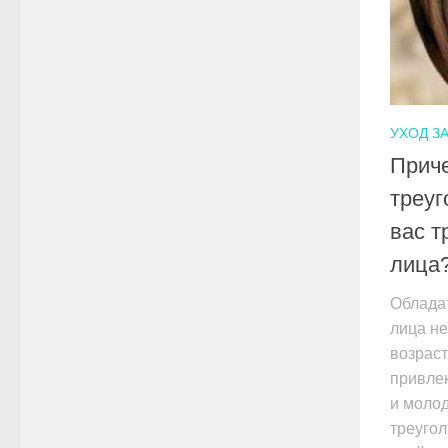
УХОД З
Приче
треуг
вас т
лица
Облада
лица не
возраст
привле
и молод
треугол