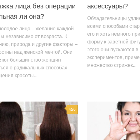
жка лица без операции
аксессуары?
льная ли она?
Обладательницы удли
всеми способами стар
молодое лицо – желание каждой
его и хоть немного пр
 независимо от возраста. К
форму к заветной фигу
ию, природа и другие факторы –
этого они пускаются в
стны над женской мечтой. Они
экспериментов, приме
ляют большинство женщин
множество стрижек...
ься о радикальных способах
ения красоты...
0