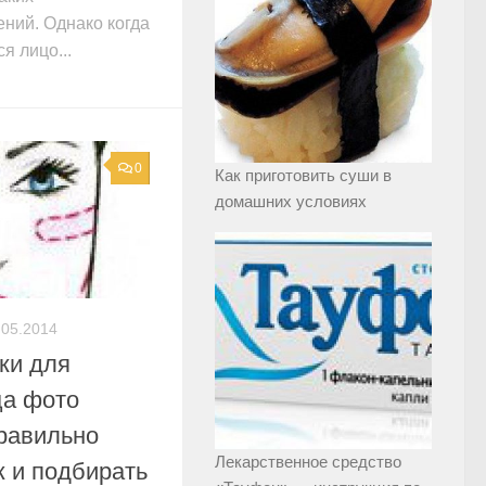
ний. Однако когда
я лицо...
0
Как приготовить суши в
домашних условиях
.05.2014
ки для
ца фото
правильно
Лекарственное средство
ж и подбирать