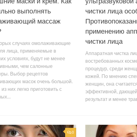
ние маски и крем. Как
ультразвуковой 
ильно выполнять
чистки лица осо
аживающий массаж
Противопоказан
?
применению апп
чистки лица
торых случаях омолаживающие
для лица, применяемые в
Аппаратная чистка ли
х условиях, будут не менее
востребованных косм
ивными, чем салонные
процедур, среди женщ
уры. Выбор рецептов
кожей. По мнению спе
ивающих масок очень большой.
женщин, она считаетс
из них легко приготовить с
эффективной, дающе
ых...
результат и менее тра
0