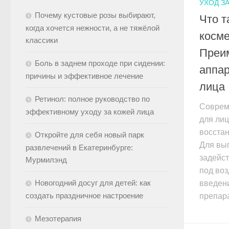
УХОД З
Почему кустовые розы выбирают,
Что т
когда хочется нежности, а не тяжёлой
косме
классики
Преи
Боль в заднем проходе при сидении:
аппар
причины и эффективное лечение
лица
Ретинол: полное руководство по
Соврем
эффективному уходу за кожей лица
для лиц
восста
Откройте для себя новый парк
Для вы
развлечений в Екатеринбурге:
задейс
Мурмилэнд
под во
Новогодний досуг для детей: как
введен
создать праздничное настроение
препара
Мезотерапия