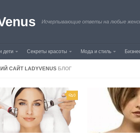
Venus
Исчерпывающие ответы на любые женски
и дети
Секреты красоты
Мода и стиль
Бизнес
ИЙ САЙТ LADYVENUS
БЛОГ
0