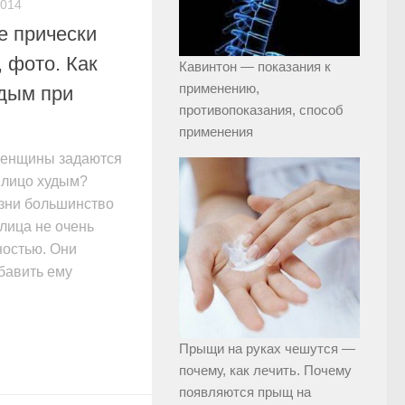
2014
е прически
, фото. Как
Кавинтон — показания к
применению,
удым при
противопоказания, способ
применения
женщины задаются
ь лицо худым?
зни большинство
лица не очень
ностью. Они
бавить ему
.
Прыщи на руках чешутся —
почему, как лечить. Почему
появляются прыщ на