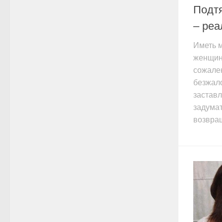
Подтя
– реа
Иметь 
женщины
сожален
безжало
застав
задумат
возвращ