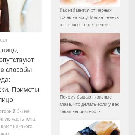
Как избавится от черных
точек на носу. Маска пленка
от черных точек, рецепт
2014
 лицо,
сопутствуют
е способы
уда:
ски. Приметы
Почему бывают красные
лицо
глаза, что делать если у вас
такая неприятность
который бы не
иную часть тела.
ащают никакого
аких