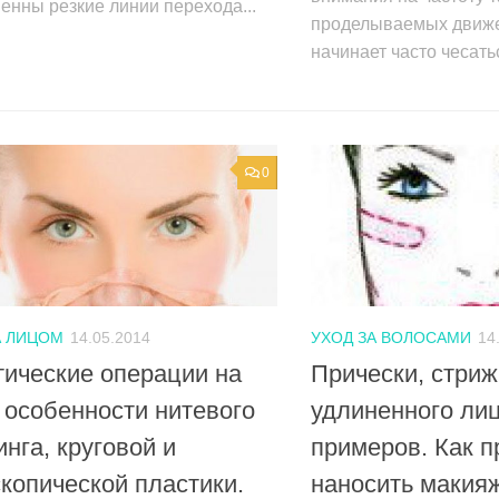
енны резкие линии перехода...
проделываемых движе
начинает часто чесатьс
0
А ЛИЦОМ
14.05.2014
УХОД ЗА ВОЛОСАМИ
14
ические операции на
Прически, стриж
 особенности нитевого
удлиненного ли
нга, круговой и
примеров. Как 
копической пластики.
наносить макия