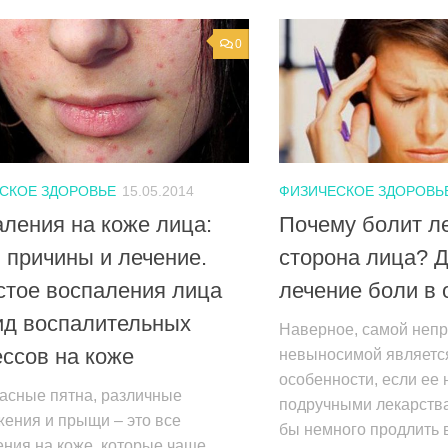
0
СКОЕ ЗДОРОВЬЕ
15.05.2014
ФИЗИЧЕСКОЕ ЗДОРОВЬ
ления на коже лица:
Почему болит л
 причины и лечение.
сторона лица? Д
стое воспаления лица
лечение боли в 
ид воспалительных
Наверное, самой непр
ссов на коже
невыносимой является
особенности, если ее 
расные пятна, различные
подручными лекарства
ения и прыщи – это все
бы немного продлить 
ния на коже, которые чаще