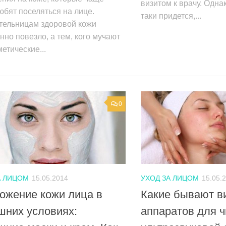
визитом к врачу. Однак
юбят поселяться на лице.
таки придется,...
тельницам здоровой кожи
нно повезло, а тем, кого мучают
метические...
0
А ЛИЦОМ
15.05.2014
УХОД ЗА ЛИЦОМ
15.05.
ожение кожи лица в
Какие бывают в
шних условиях:
аппаратов для ч