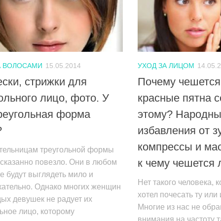
А ВОЛОСАМИ
15.05.2014
УХОД ЗА ЛИЦОМ
14.05.
ски, стрижки для
Почему чешется
ольного лицо, фото. У
красные пятна 
реугольная форма
этому? Народны
?
избавления от з
компрессы и ма
тельницам треугольной формы
к чему чешется 
сказанно повезло. Они в любом
е будут выглядеть мило и
Нет такого человека, 
кательно. Однако многих женщин
хотел почесать ту или 
ых девушек не радует их
Многие из нас не обр
ьное лицо, которому
внимания на частоту т