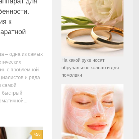
аппарат для
бенности.
ия к
аратной
ца – одна из самых
На какой руке носят
етических
обручальное кольцо и для
ин с проблемной
помолвки
циалистов и ряда
я самой
й быстрый
вматичной...
0