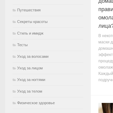
домаш
прав
Путешествия
омол
Секреты красоты
лица
Стиль и имидж
В неко
маски 
Тесты
домашни
эффект
Уход за волосами
процед
омолаж
Уход за лицом
Каждый 
Уход за ногтями
подручн
Уход за телом
Физическое здоровье