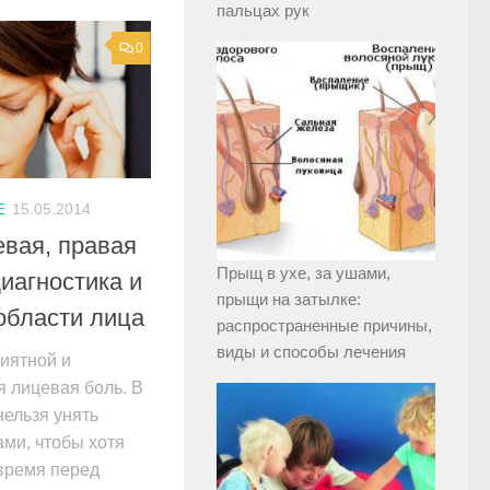
пальцах рук
0
Е
15.05.2014
евая, правая
Прыщ в ухе, за ушами,
иагностика и
прыщи на затылке:
области лица
распространенные причины,
виды и способы лечения
иятной и
 лицевая боль. В
нельзя унять
ми, чтобы хотя
время перед