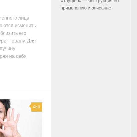
«Тауфон» — инструкция по
применению и описание
ненного лица
аются изменить
иблизить его
ре – овалу. Для
 пучину
ряя на себя
0