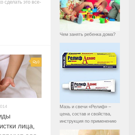
о сделать это все-
Чем занять ребенка дома?
0
Мазь и свечи «Релиф» –
2014
цена, состав и свойства,
иды
инструкция по применению
истки лица,