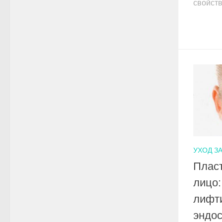
свойств
УХОД З
Пласт
лицо:
лифти
эндос