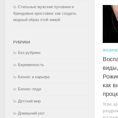
Стильные мужские пуховики и
брендовые кроссовки: как создать
модный образ этой зимой
РУБРИКИ
ФИЗИЧЕ
Без рубрики
Воспа
Беременность
виды,
Рожи
Бизнес и карьера
как в
Бизнес-леди
проце
Детский мир
Угри, к
раздраж
Домашний уют
воспале