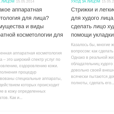
А ЛИЦОМ
15.05.2014
УХОД ЗА ЛИЦОМ
15.05.
акое аппаратная
Стрижки и легки
тология для лица?
для худого лица
мущества и виды
сделать лицо х
атной косметологии для
помощи укладки
Казалось бы, многие 
вопросом: как сделат
енная аппаратная косметология
Однако в реальной жи
а – это широкий спектр услуг по
обладательниц худого 
новлению, оздоровлению кожи.
довольно своей внеш
полнения процедур
всячески пытаются до
твованы специальные аппараты,
полноты, сделать его..
здействием которых происходит
ие в кожу определенных
тов. Как и...