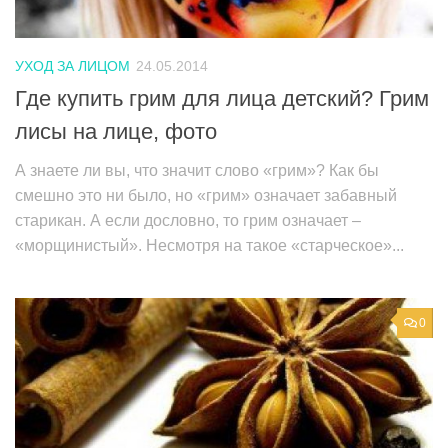
УХОД ЗА ЛИЦОМ
24.05.2014
Где купить грим для лица детский? Грим
лисы на лице, фото
А знаете ли вы, что значит слово «грим»? Как бы
смешно это ни было, но «грим» означает забавный
старикан. А если дословно, то грим означает –
«морщинистый». Несмотря на такое «старческое»...
0