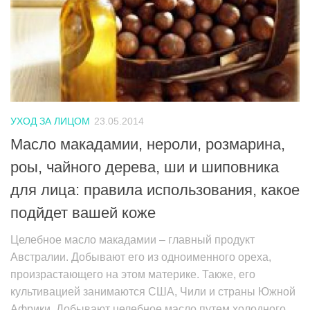
УХОД ЗА ЛИЦОМ
23.05.2014
Масло макадамии, нероли, розмарина,
роы, чайного дерева, ши и шиповника
для лица: правила использования, какое
подйдет вашей коже
Целебное масло макадамии – главный продукт
Австралии. Добывают его из одноименного ореха,
произрастающего на этом материке. Также, его
культивацией занимаются США, Чили и страны Южной
Африки. Добывают целебное масло путем холодного...