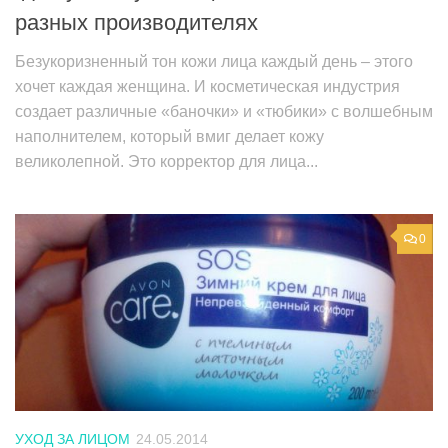
разных производителях
Безукоризненный тон кожи лица каждый день – этого
хочет каждая женщина. И косметическая индустрия
создает различные «баночки» и «тюбики» с волшебным
наполнителем, который вмиг делает кожу
великолепной. Это корректор для лица...
0
УХОД ЗА ЛИЦОМ
24.05.2014