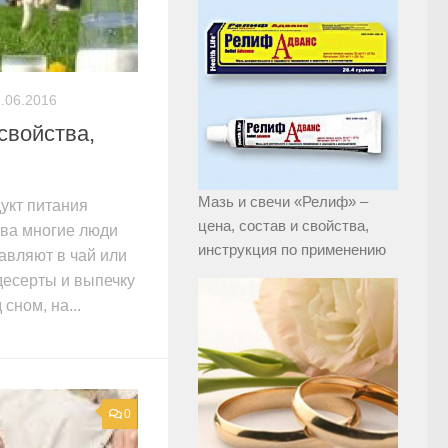
.06.2016
свойства,
Мазь и свечи «Релиф» –
укт питания
цена, состав и свойства,
тва многие люди
инструкция по применению
авляют в чай или
 десерты и выпечку
сном, на...
0