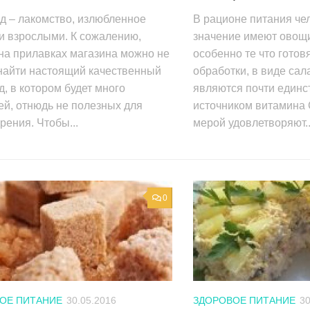
д – лакомство, излюбленное
В рационе питания че
и взрослыми. К сожалению,
значение имеют овощи
на прилавках магазина можно не
особенно те что готов
 найти настоящий качественный
обработки, в виде са
, в котором будет много
являются почти един
й, отнюдь не полезных для
источником витамина 
ения. Чтобы...
мерой удовлетворяют..
0
ОЕ ПИТАНИЕ
30.05.2016
ЗДОРОВОЕ ПИТАНИЕ
30