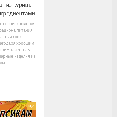
ат из курицы
нгредиентами
ого происхождения
 рациона питания
асть из них
лагодаря хорошим
ским качествам
нарные изделия из
м...
0