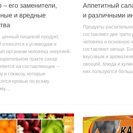
 – его заменители,
Аппетитный сал
зные и вредные
и различными и
тва
Продукты растительн
составляют две трети
 ценный пищевой продукт,
человека и основную ч
 относится к углеводам и
составляют овощи. Б
т организм человека энергией.
вкусовым и ароматиче
варительном тракте сахар
овощей, блюда и кули
ляется на составляющие –
них пользуются больши
у и глюкозу, которые
сятся кровью по всему
у....
0