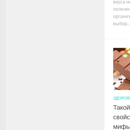
вкуса н
полезен
органи
выбор..
ЗДОРОВ
Такой
свойс
миф