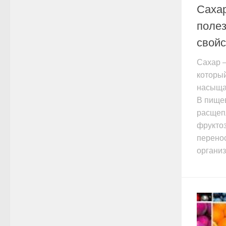
Сахар
поле
свойс
Сахар –
который
насыщае
В пище
расщеп
фруктоз
перено
организм