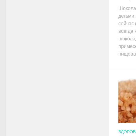
Шокола
детьми 
сейчас 
всегда
шоколад
примесе
пищевар
ЗДОРОВ