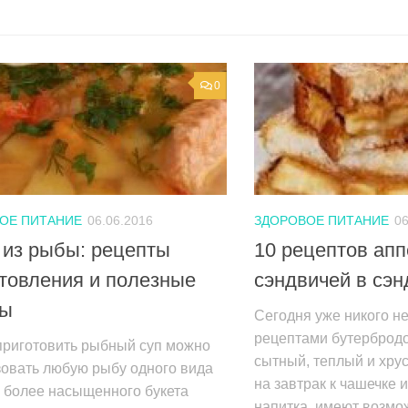
0
ОЕ ПИТАНИЕ
06.06.2016
ЗДОРОВОЕ ПИТАНИЕ
06
 из рыбы: рецепты
10 рецептов ап
товления и полезные
сэндвичей в сэ
ты
Сегодня уже никого не
рецептами бутербродо
приготовить рыбный суп можно
сытный, теплый и хру
зовать любую рыбу одного вида
на завтрак к чашечке 
 более насыщенного букета
напитка, имеют возмож