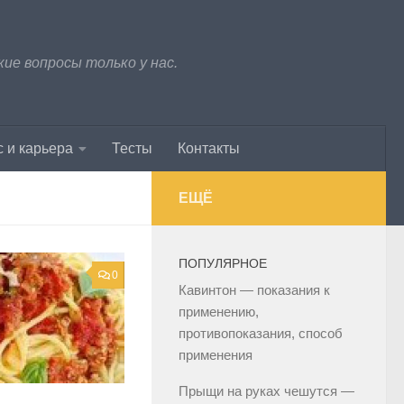
е вопросы только у нас.
 и карьера
Тесты
Контакты
ЕЩЁ
ПОПУЛЯРНОЕ
0
Кавинтон — показания к
применению,
противопоказания, способ
применения
Прыщи на руках чешутся —