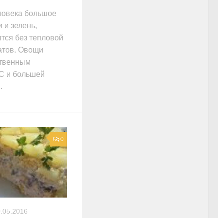
ловека большое
 и зелень,
ятся без тепловой
латов. Овощи
ственным
С и большей
.
0
.05.2016