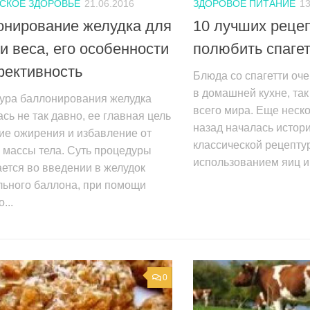
СКОЕ ЗДОРОВЬЕ
21.06.2016
ЗДОРОВОЕ ПИТАНИЕ
13
онирование желудка для
10 лучших рецеп
и веса, его особенности
полюбить спаге
фективность
Блюда со спагетти оч
в домашней кухне, так
ура баллонирования желудка
всего мира. Еще неско
сь не так давно, ее главная цель
назад началась истори
ие ожирения и избавление от
классической рецепту
 массы тела. Суть процедуры
использованием яиц и 
ется во введении в желудок
льного баллона, при помощи
...
0