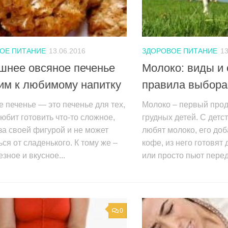
ОЕ ПИТАНИЕ
13.06.2016
ЗДОРОВОЕ ПИТАНИЕ
13
шнее овсяное печенье
Молоко: виды и 
им к любимому напитку
правила выбора
 печенье — это печенье для тех,
Молоко – первый прод
любит готовить что-то сложное,
грудных детей. С детс
за своей фигурой и не может
любят молоко, его доб
ься от сладенького. К тому же –
кофе, из него готовят
езное и вкусное...
или просто пьют перед 
0