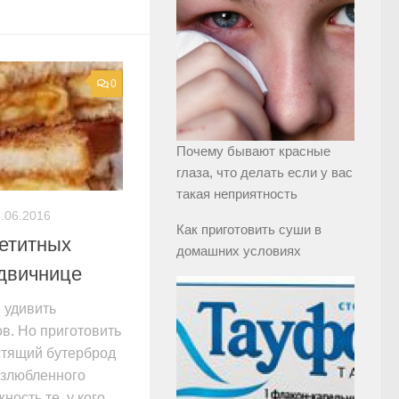
0
Почему бывают красные
глаза, что делать если у вас
такая неприятность
.06.2016
Как приготовить суши в
петитных
домашних условиях
ндвичнице
 удивить
в. Но приготовить
стящий бутерброд
излюбленного
ность те, у кого