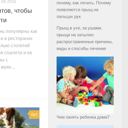
.06.2016
почему, как лечить. Почему
тов, чтобы
появляются прыщ на
пальцах рук
тти
Прыщ в ухе, за ушами,
ень популярны как
прыщи на затылке:
 и в ресторанах
распространенные причины,
лько столетий
виды и способы лечения
я спагетти и ее
ры с
муки....
0
Чем занять ребенка дома?