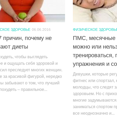
СКОЕ ЗДОРОВЬЕ
06.06.2016
ФИЗИЧЕСКОЕ ЗДОРОВЬ
 причин, почему не
ПМС, месячные 
тают диеты
можно или нель
тренироваться,
худеть, чтобы выглядеть
упражнения и с
е и ощущать себя здоровой и
сил преследует многих женщин.
Девушки, которые ре
е за красивой фигурой, нередко
фитнес или спортзал,
ы забывают о том, что лучший
молодцы, что следят з
похудеть – правильное...
здоровьем. Но с прих
многие задумываются,
заниматься спортом п
все неоднозначно и...