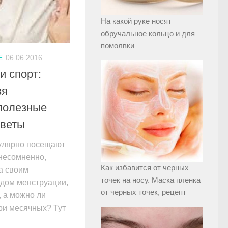
На какой руке носят
обручальное кольцо и для
помолвки
Е
06.06.2016
и спорт:
зя
 полезные
оветы
гулярно посещают
 несомненно,
Как избавится от черных
а своим
точек на носу. Маска пленка
одом менструации,
от черных точек, рецепт
 а можно ли
ри месячных? Тут