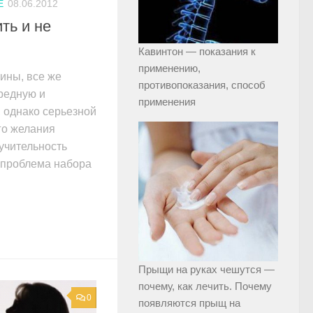
Е
08.06.2012
ть и не
Кавинтон — показания к
применению,
ины, все же
противопоказания, способ
вредную и
применения
, однако серьезной
го желания
учительность
и проблема набора
Прыщи на руках чешутся —
почему, как лечить. Почему
0
появляются прыщ на