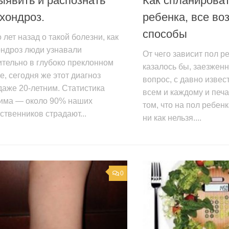
ыявить и распознать
Как спланироват
хондроз.
ребенка, все в
способы
 лет назад о такой болезни, как
ондроз люди узнавали
От чего зависит пол 
тельно в глубоко преклонном
казалось бы, заезжен
е, сегодня же этот диагноз
вопрос, с давно изве
даже 20-летним. Статистика
всем и каждому и печ
има — около 90% наших
том, что на пол ребен
ственников страдают...
ни как нельзя....
0