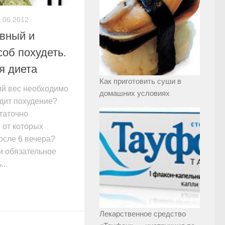
.06.2012
вный и
об похудеть.
я диета
Как приготовить суши в
ий вес необходимо
домашних условиях
одит похудение?
таточно
 от которых
осле 6 вечера?
и обязательное
..
Лекарственное средство