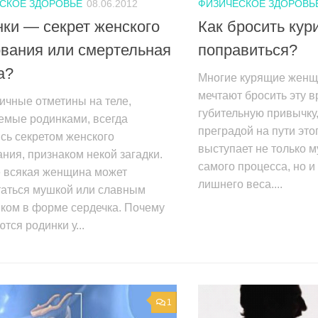
СКОЕ ЗДОРОВЬЕ
08.06.2012
ФИЗИЧЕСКОЕ ЗДОРОВЬ
ки — секрет женского
Как бросить кури
вания или смертельная
поправиться?
а?
Многие курящие женщ
мечтают бросить эту 
ичные отметины на теле,
губительную привычку
емые родинками, всегда
преградой на пути это
сь секретом женского
выступает не только м
ния, признаком некой загадки.
самого процесса, но 
е всякая женщина может
лишнего веса....
таться мушкой или славным
ком в форме сердечка. Почему
тся родинки у...
1