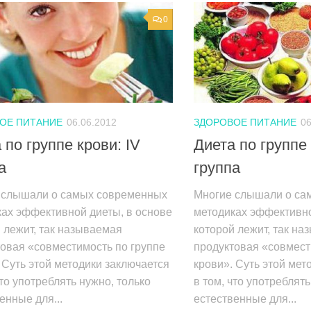
0
ОЕ ПИТАНИЕ
06.06.2012
ЗДОРОВОЕ ПИТАНИЕ
06
 по группе крови: IV
Диета по группе к
а
группа
 слышали о самых современных
Многие слышали о са
ах эффективной диеты, в основе
методиках эффективно
 лежит, так называемая
которой лежит, так н
овая «совместимость по группе
продуктовая «совмест
 Суть этой методики заключается
крови». Суть этой мет
что употреблять нужно, только
в том, что употреблять
енные для...
естественные для...