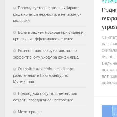
ФИЗИЧЕ
Почему кустовые розы выбирают,
Родин
когда хочется нежности, а не тяжёлой
очаро
классики
угроз
Боль в заднем проходе при сидении:
Симпат
причины и эффективное лечение
называ
считали
Ретинол: полное руководство по
очарова
эффективному уходу за кожей лица
Ведь н
Откройте для себя новый парк
похвас
развлечений в Екатеринбурге:
пятныш
Мурмилэнд
появляю
Новогодний досуг для детей: как
создать праздничное настроение
Мезотерапия