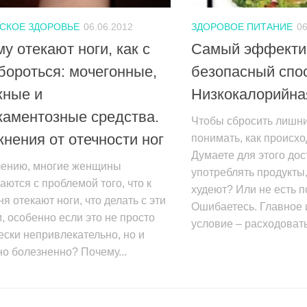
СКОЕ ЗДОРОВЬЕ
06.06.2012
ЗДОРОВОЕ ПИТАНИЕ
06
у отекают ноги, как с
Самый эффекти
бороться: мочегонные,
безопасный спос
жные и
Низкокалорийна
аментозные средства.
Чтобы сбросить лишн
нения от отечности ног
понимать, как происх
Думаете для этого дос
лению, многие женщины
употреблять продукты,
аются с проблемой того, что к
худеют? Или не есть п
ня отекают ноги, что делать с эти
Ошибаетесь. Главное 
, особенно если это не просто
условие – расходовать.
ески непривлекательно, но и
о болезненно? Почему...