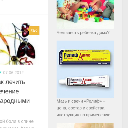
0
Чем занять ребенка дома?
Е
07.06.2012
ак лечить
ечение
народными
Мазь и свечи «Релиф» –
цена, состав и свойства,
инструкция по применению
ой боли в спине