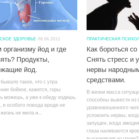
СКОЕ ЗДОРОВЬЕ
08.06.2012
ПРАКТИЧЕСКАЯ ПСИХО
 организму йод и где
Как бороться со
зять? Продукты,
Снять стресс и 
ржащие йод.
нервы народны
средствами.
бывало такое, что с утра
ние бойкое, кажется, горы
В жизни масса ситуац
ь можешь, а уже к обеду ходишь,
способны вывести из 
а, и особого повода вроде не
уравновешенного чело
 жизнь не мила и...
успокоить нервы, когд
запущен, когда эмоци
глаза наливаются кро
выскакивает из груди?.