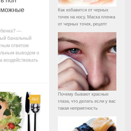
ь пол
озможные
Как избавится от черных
точек на носу. Маска пленка
от черных точек, рецепт
ребенка? —
ный банальный
стным ответом
альным выводом о
ка воздействовать
Почему бывают красные
0
глаза, что делать если у вас
такая неприятность