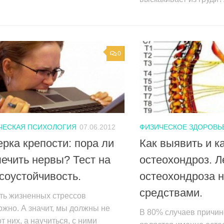
0
ЧЕСКАЯ ПСИХОЛОГИЯ
07.06.2012
ФИЗИЧЕСКОЕ ЗДОРОВЬ
рка крепости: пора ли
Как выявить и к
ечить нервы? Тест на
остеохондроз. Л
соустойчивость.
остеохондроза 
средствами.
ть жизненных стрессов
жно. А значит, мы должны не
В 80% случаев причин
от них, а научиться, с ними