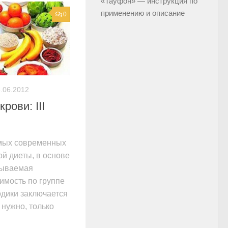
«Тауфон» — инструкция по
применению и описание
0
.06.2012
рови: III
мых современных
й диеты, в основе
азываемая
имость по группе
одики заключается
 нужно, только