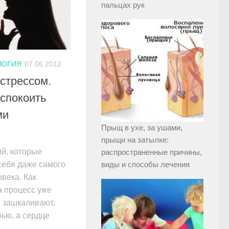
пальцах рук
ЛОГИЯ
07.06.2012
 стрессом.
успокоить
ми
Прыщ в ухе, за ушами,
прыщи на затылке:
ий, которые
распространенные причины,
себя даже самого
виды и способы лечения
века. Как
а процесс уже
и зашкаливают,
вью, а сердце
..