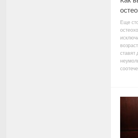
Как в
остео
Еще сто
остеох
исключи
возраст
ставят 
неумол
соотече