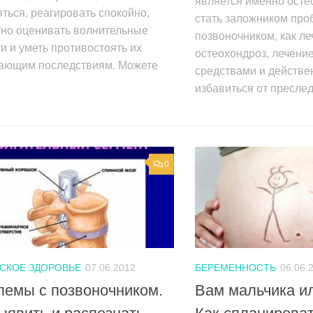
является именно остео
ться, реагировать спокойно,
стать заложником про
тно оценивать волнительные
позвоночником, как ле
и и уметь противостоять их
остеохондроз, лечени
ающим последствиям. Можете
средствами и действ
избавиться от пресле
0
СКОЕ ЗДОРОВЬЕ
07.06.2012
БЕРЕМЕННОСТЬ
06.06.
лемы с позвоночником.
Вам мальчика и