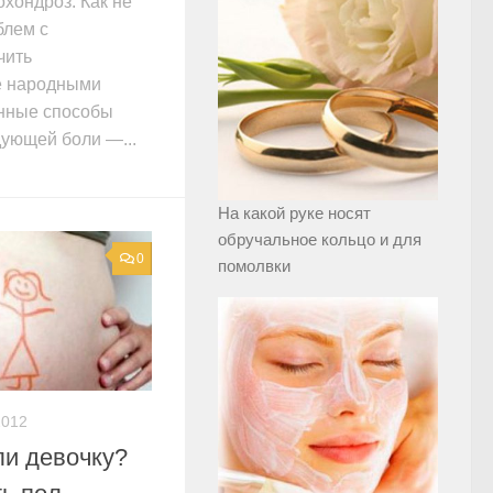
хондроз. Как не
блем с
чить
е народными
енные способы
дующей боли —...
На какой руке носят
обручальное кольцо и для
0
помолвки
2012
ли девочку?