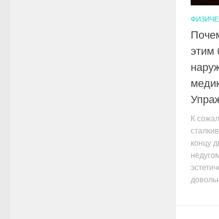
ФИЗИЧЕ
Почем
этим 
нару
медик
Упраж
К сожа
сталкив
концу д
недугом
эстетич
довольн